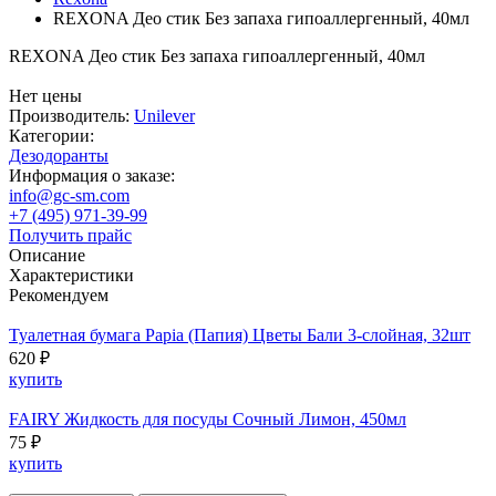
REXONA Део стик Без запаха гипоаллергенный, 40мл
REXONA Део стик Без запаха гипоаллергенный, 40мл
Нет цены
Производитель:
Unilever
Категории:
Дезодоранты
Информация о заказе:
info@gc-sm.com
+7 (495) 971-39-99
Получить прайс
Описание
Характеристики
Рекомендуем
Туалетная бумага Papia (Папия) Цветы Бали 3-слойная, 32шт
620 ₽
купить
FAIRY Жидкость для посуды Сочный Лимон, 450мл
75 ₽
купить