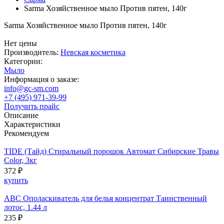
Sarma Хозяйственное мыло Против пятен, 140г
Sarma Хозяйственное мыло Против пятен, 140г
Нет цены
Производитель:
Невская косметика
Категории:
Мыло
Информация о заказе:
info@gc-sm.com
+7 (495) 971-39-99
Получить прайс
Описание
Характеристики
Рекомендуем
TIDE (Тайд) Стиральный порошок Автомат Сибирские Травы
Color, 3кг
372 ₽
купить
ABC Ополаскиватель для белья концентрат Таинственный
лотос, 1.44 л
235 ₽