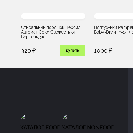
Стиральный порошок Персил
Подгузники Pamper
Автомат Color Свежесть от
Baby-Dry 4 (9-14 кг
Вернель, 3кг
320 ₽
1000 ₽
купить
КАТАЛОГ FOOD
КАТАЛОГ NONFOOD