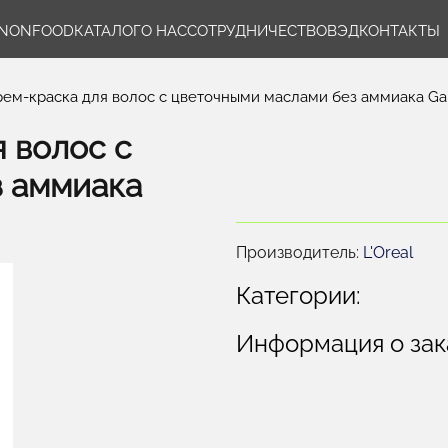
NONFOOD
КАТАЛОГ
О НАС
СОТРУДНИЧЕСТВО
ВЭД
КОНТАКТЫ
рем-краска для волос с цветочными маслами без аммиака Garni
 волос с
з аммиака
Производитель:
L'Oreal
Категории:
Информация о зак