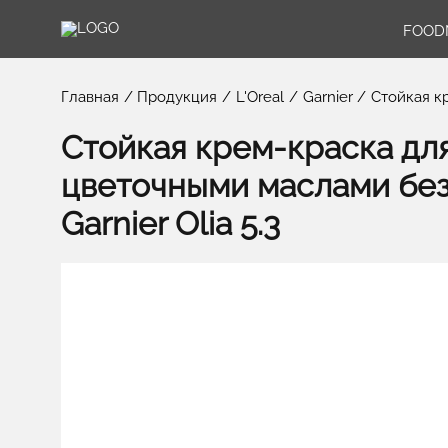
FOOD
Главная
Продукция
L'Oreal
Garnier
Стойкая к
Стойкая крем-краска для
цветочными маслами бе
Garnier Olia 5.3