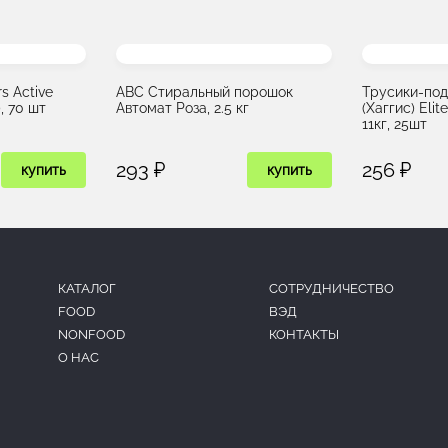
s Active
ABC Стиральный порошок
Трусики-под
), 70 шт
Автомат Роза, 2.5 кг
(Хаггис) Elit
11кг, 25шт
293 ₽
256 ₽
купить
купить
КАТАЛОГ
CОТРУДНИЧЕСТВО
FOOD
ВЭД
NONFOOD
КОНТАКТЫ
О НАС