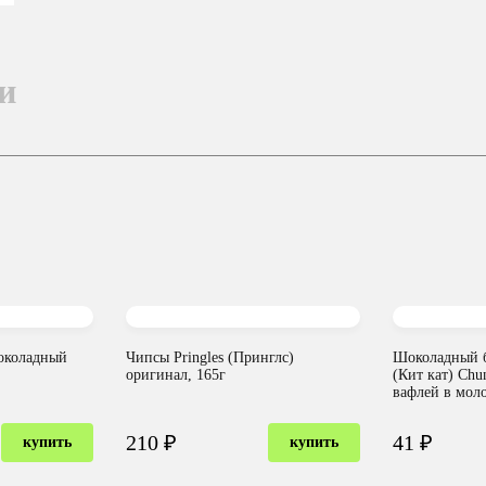
и
шоколадный
Чипсы Pringles (Принглс)
Шоколадный б
оригинал, 165г
(Кит кат) Chu
вафлей в мол
210 ₽
41 ₽
купить
купить