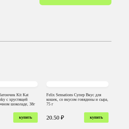
атончик Kit Kat
Felix Sensations Супер Вкус для
nky с хрустящей
кошек, со вкусом говядины и сыра,
очном шоколаде, 38г
75 г
20.50 ₽
купить
купить