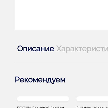
Описание
Характерист
Рекомендуем
REXONA Део спрей Легкость
Ежедневные прокла