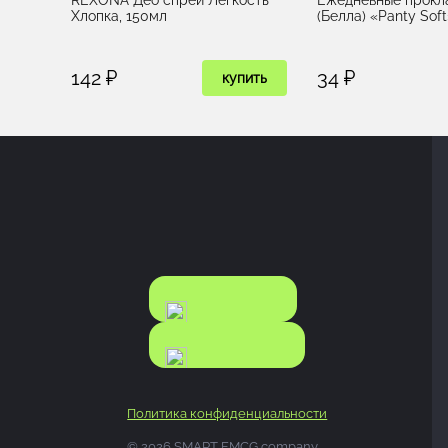
Хлопка, 150мл
(Белла) «Panty Soft
142 ₽
34 ₽
купить
КАТАЛОГ
КАТАЛОГ
FOOD
NONFOOD
Политика конфиденциальности
© 2026 SMART FMCG company.