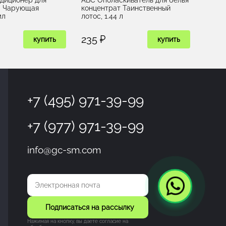
а Чарующая
концентрат Таинственный
мл
лотос, 1.44 л
235 ₽
купить
купить
+7 (495) 971-39-99
+7 (977) 971-39-99
info@gc-sm.com
Подписаться на рассылку
Нажимая на кнопку, вы даете согласие на