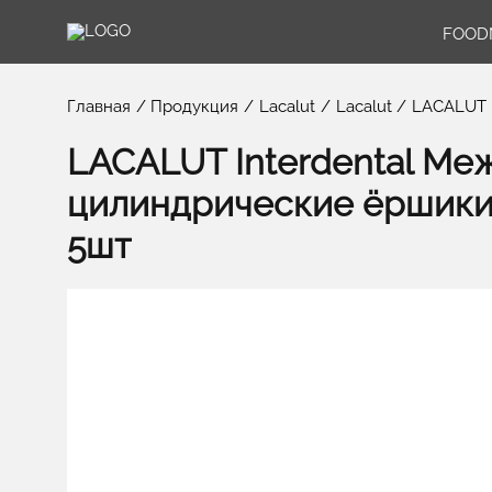
FOOD
Главная
Продукция
Lacalut
Lacalut
LACALUT I
LACALUT Interdental Ме
цилиндрические ёршики X
5шт