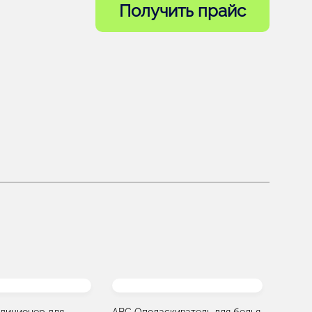
Получить прайс
диционер для
ABC Ополаскиватель для белья