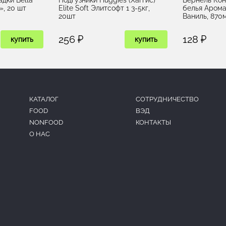
», 20 шт
Elite Soft Элитсофт 1 3-5кг,
белья Аром
20шт
Ваниль, 870
256 ₽
128 ₽
купить
купить
КАТАЛОГ
CОТРУДНИЧЕСТВО
FOOD
ВЭД
NONFOOD
КОНТАКТЫ
О НАС