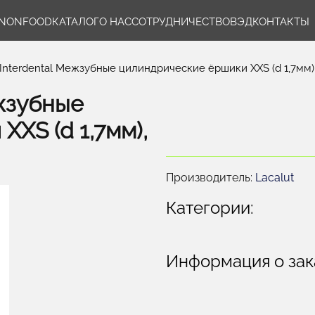
NONFOOD
КАТАЛОГ
О НАС
СОТРУДНИЧЕСТВО
ВЭД
КОНТАКТЫ
nterdental Межзубные цилиндрические ёршики XXS (d 1,7мм)
жзубные
XS (d 1,7мм),
Производитель:
Lacalut
Категории:
Информация о зак