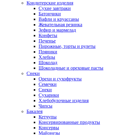
Кондитерские изделия
Cухие завтраки
Батончики
Вафли и круассаны
Жевательная резинка
Зефир и мармелад
Конфеты
Печенье
Пирожные, торты и рулеты
Пряники
Хлебцы
Шоколад
Шоколадные и ореховые пасты
Снеки
Орехи и сухофрукты
Семечки
Снеки
Сухарики
Хлебобулочные изделия
Чипсы
Бакалея
Кетчупы
Консервированные продукты
Консервы
Майонезы