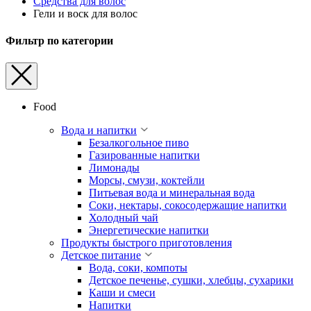
Средства для волос
Гели и воск для волос
Фильтр по категории
Food
Вода и напитки
Безалкогольное пиво
Газированные напитки
Лимонады
Морсы, смузи, коктейли
Питьевая вода и минеральная вода
Соки, нектары, cокосодержащие напитки
Холодный чай
Энергетические напитки
Продукты быстрого приготовления
Детское питание
Вода, соки, компоты
Детское печенье, сушки, хлебцы, сухарики
Каши и смеси
Напитки