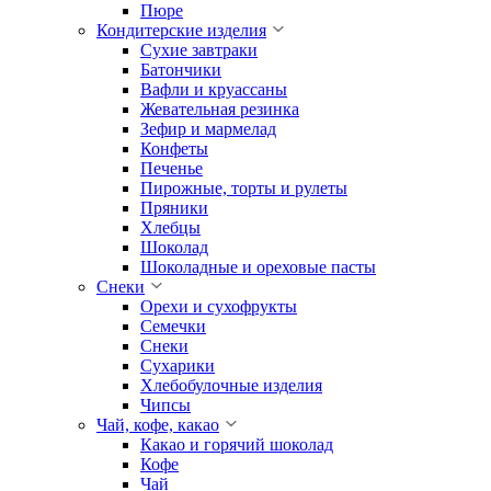
Пюре
Кондитерские изделия
Cухие завтраки
Батончики
Вафли и круассаны
Жевательная резинка
Зефир и мармелад
Конфеты
Печенье
Пирожные, торты и рулеты
Пряники
Хлебцы
Шоколад
Шоколадные и ореховые пасты
Снеки
Орехи и сухофрукты
Семечки
Снеки
Сухарики
Хлебобулочные изделия
Чипсы
Чай, кофе, какао
Какао и горячий шоколад
Кофе
Чай