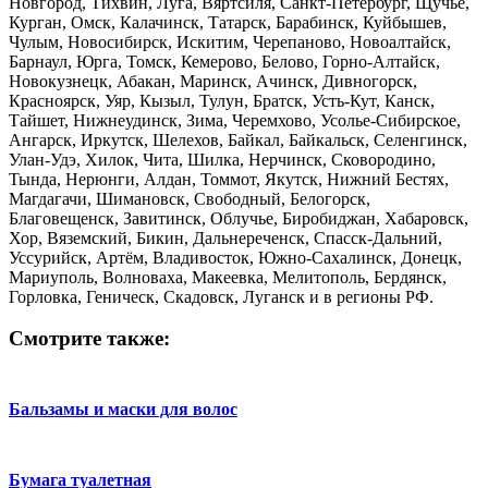
Новгород, Тихвин, Луга, Вяртсиля, Санкт-Петербург, Щучье,
Курган, Омск, Калачинск, Татарск, Барабинск, Куйбышев,
Чулым, Новосибирск, Искитим, Черепаново, Новоалтайск,
Барнаул, Юрга, Томск, Кемерово, Белово, Горно-Алтайск,
Новокузнецк, Абакан, Маринск, Ачинск, Дивногорск,
Красноярск, Уяр, Кызыл, Тулун, Братск, Усть-Кут, Канск,
Тайшет, Нижнеудинск, Зима, Черемхово, Усолье-Сибирское,
Ангарск, Иркутск, Шелехов, Байкал, Байкальск, Селенгинск,
Улан-Удэ, Хилок, Чита, Шилка, Нерчинск, Сковородино,
Тында, Нерюнги, Алдан, Томмот, Якутск, Нижний Бестях,
Магдагачи, Шимановск, Свободный, Белогорск,
Благовещенск, Завитинск, Облучье, Биробиджан, Хабаровск,
Хор, Вяземский, Бикин, Дальнереченск, Спасск-Дальний,
Уссурийск, Артём, Владивосток, Южно-Сахалинск, Донецк,
Мариуполь, Волноваха, Макеевка, Мелитополь, Бердянск,
Горловка, Геническ, Скадовск, Луганск и в регионы РФ.
Смотрите также:
Бальзамы и маски для волос
Бумага туалетная