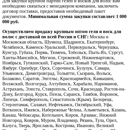
Для закупки крупной партии гелей и восков для волос вам
необходимо связаться с менеджером компании, заключить
договор поставки, предоставив необходимый пакет
документов.
Минимальная сумма закупки составляет 1 000
000 руб.
Осуществляем продажу крупным оптом гели и воск для
волос с доставкой по всей России и СНГ:
Москва и
Московская область, Шумиха, Шадринск, Екатеринбург,
Челябинск, Каменск-Уральский, Первоуральск, Чернушка,
Кунгур, Губаха, Пермь, Тюмень, Тобольск, Пыть-Ях, Сургут,
Ханты-Мансийск, Мегион, Стрежевой, Нижневартовск,
Ноябрьск, Гупкинский, Тарко-Сале, Новый Уренгой, Надым,
Ямбург. Оренбург, Орск, Сорочинск, Бузулук, Самара,
Ульяновск, Димитровград, Тольятти, Сызрань, Вольск,
Болаково, Саратов, Энгельс, Красноармейск, Камышин,
Волжский, Волгоград, Ахтубинск, Харабали, Нариманов,
Астрахань, Элиста, Ставрополь, Сочи, Краснодар, Ростов-на-
Дону, Белгород, Курск, Пенза, Саранск, Тамбов, Воронеж,
Липецк. Симферополь, Севастополь (Крым). Белорецк,
Стерлитамак, Салават, Нефтекамск, Октябрьский, Уфа,
Воткинск, Ижевск, Набережные Челны, Альметьевск, Казань,
Канаш, Чебоксары, Котельнич, Киров, Арзамас, Нижний
Новгород, Ковров, Муром, Владимир, Рязань, Тула, Орел,
Калуга, Тверь, Ярославль, Кострома, Иваново, Великий