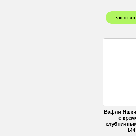
Запросить
Вафли Яшки
с крем
клубничным
144