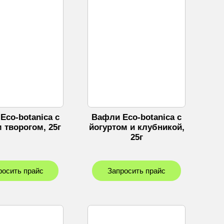
Eco-botanica с
Вафли Eco-botanica с
 творогом, 25г
йогуртом и клубникой,
25г
росить прайс
Запросить прайс