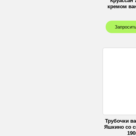
Круассан 
кремом ван
Запросить
Трубочки в
Яшкино со с
190