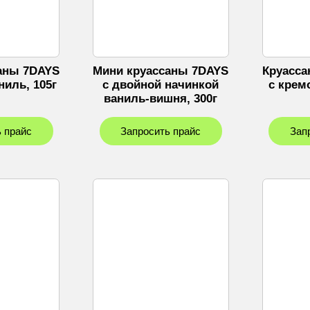
аны 7DAYS
Мини круассаны 7DAYS
Круасса
ниль, 105г
c двойной начинкой
с крем
ваниль-вишня, 300г
 прайс
Запросить прайс
Зап