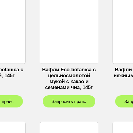
otanica с
Вафли Eco-botanica с
Вафли 
, 145г
цельносмолотой
нежным
мукой с какао и
семенами чиа, 145г
 прайс
Запросить прайс
Зап