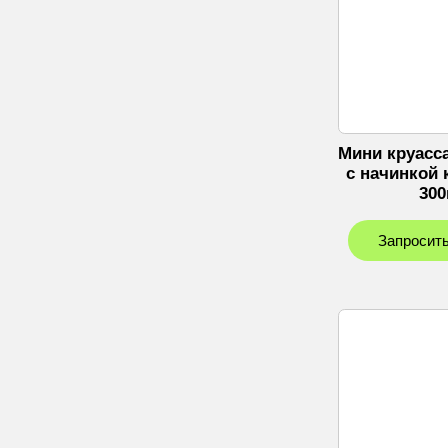
Мини круасс
c начинкой 
300
Запросить