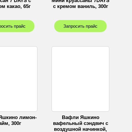
сан 7 DAYS с
Мини круассаны 7DAYS
м какао, 65г
с кремом ваниль, 300г
росить прайс
Запросить прайс
Яшкино лимон-
Вафли Яшкино
айм, 300г
вафельный сэндвич с
воздушной начинкой,