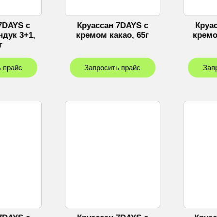
7DAYS с
Круассан 7DAYS с
Круа
дук 3+1,
кремом какао, 65г
кремо
г
 прайс
Запросить прайс
Зап