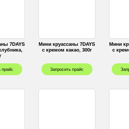
аны 7DAYS
Мини круассаны 7DAYS
Мини кр
клубника,
c кремом какао, 300г
c крем
г
 прайс
Запросить прайс
Зап