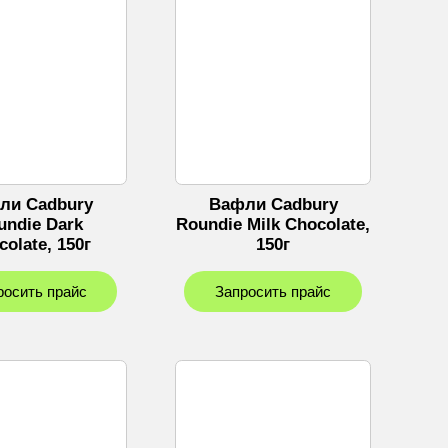
ли Cadbury
Вафли Cadbury
undie Dark
Roundie Milk Chocolate,
olate, 150г
150г
росить прайс
Запросить прайс