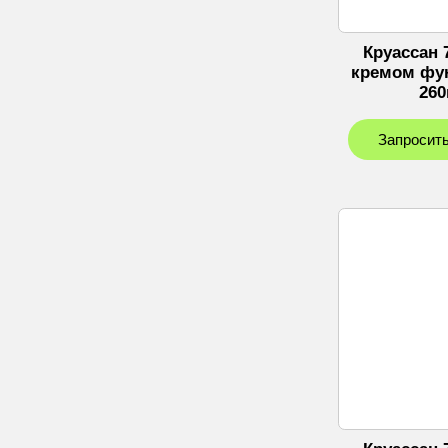
Круассан 
кремом фун
260
Запросить