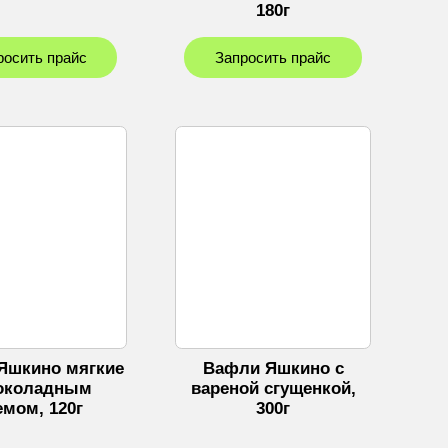
180г
росить прайс
Запросить прайс
Яшкино мягкие
Вафли Яшкино с
околадным
вареной сгущенкой,
емом, 120г
300г