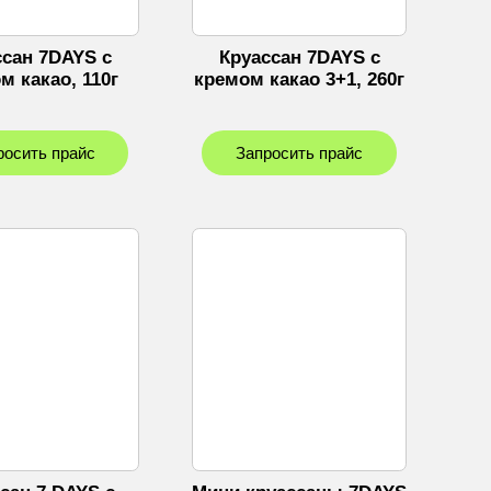
ссан 7DAYS с
Круассан 7DAYS с
м какао, 110г
кремом какао 3+1, 260г
росить прайс
Запросить прайс