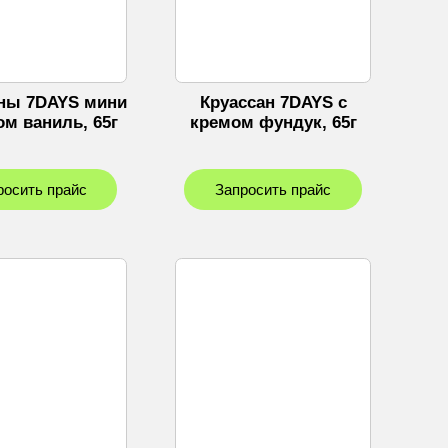
ны 7DAYS мини
Круассан 7DAYS с
ом ваниль, 65г
кремом фундук, 65г
росить прайс
Запросить прайс