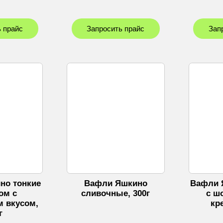
 прайс
Запросить прайс
Зап
но тонкие
Вафли Яшкино
Вафли 
ом с
сливочные, 300г
с ш
 вкусом,
кр
г