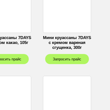
уассаны 7DAYS
Мини круассаны 7DAYS
ом какао, 105г
c кремом вареная
сгущенка, 300г
росить прайс
Запросить прайс