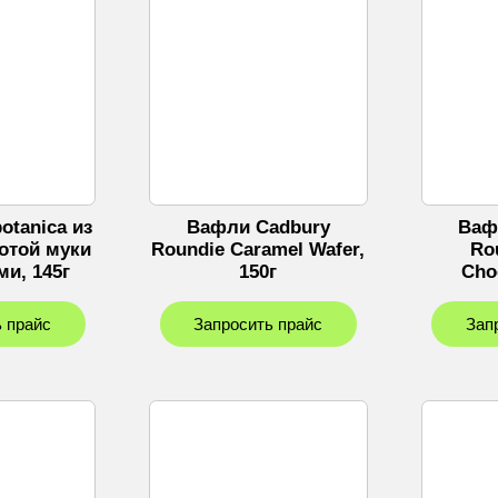
otanica из
Вафли Cadbury
Ваф
отой муки
Roundie Caramel Wafer,
Ro
ми, 145г
150г
Choc
 прайс
Запросить прайс
Зап