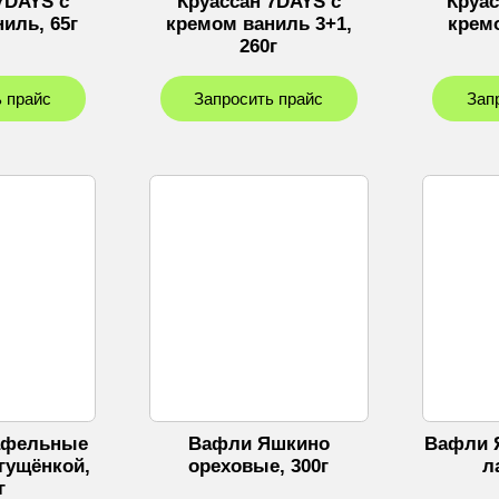
7DAYS с
Круассан 7DAYS с
Круас
иль, 65г
кремом ваниль 3+1,
кремо
260г
 прайс
Запросить прайс
Зап
афельные
Вафли Яшкино
Вафли 
гущёнкой,
ореховые, 300г
л
г