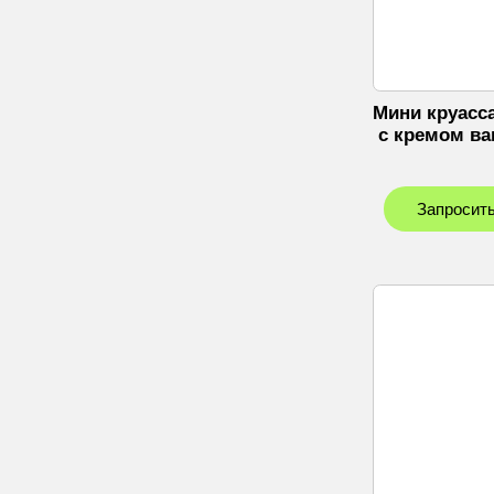
Мини круасс
c кремом ва
Запросить