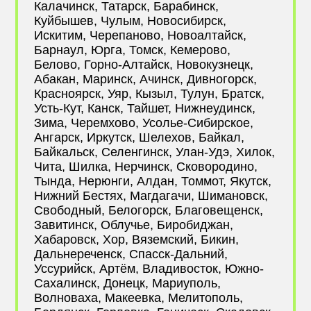
Калачинск, Татарск, Барабинск,
Куйбышев, Чулым, Новосибирск,
Искитим, Черепаново, Новоалтайск,
Барнаул, Юрга, Томск, Кемерово,
Белово, Горно-Алтайск, Новокузнецк,
Абакан, Маринск, Ачинск, Дивногорск,
Красноярск, Уяр, Кызыл, Тулун, Братск,
Усть-Кут, Канск, Тайшет, Нижнеудинск,
Зима, Черемхово, Усолье-Сибирское,
Ангарск, Иркутск, Шелехов, Байкал,
Байкальск, Селенгинск, Улан-Удэ, Хилок,
Чита, Шилка, Нерчинск, Сковородино,
Тында, Нерюнги, Алдан, Томмот, Якутск,
Нижний Бестях, Магдагачи, Шимановск,
Свободный, Белогорск, Благовещенск,
Завитинск, Облучье, Биробиджан,
Хабаровск, Хор, Вяземский, Бикин,
Дальнереченск, Спасск-Дальний,
Уссурийск, Артём, Владивосток, Южно-
Сахалинск, Донецк, Мариуполь,
Волноваха, Макеевка, Мелитополь,