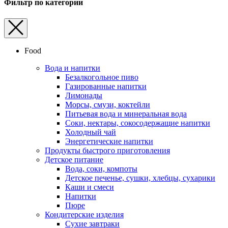
Фильтр по категории
Food
Вода и напитки
Безалкогольное пиво
Газированные напитки
Лимонады
Морсы, смузи, коктейли
Питьевая вода и минеральная вода
Соки, нектары, cокосодержащие напитки
Холодный чай
Энергетические напитки
Продукты быстрого приготовления
Детское питание
Вода, соки, компоты
Детское печенье, сушки, хлебцы, сухарики
Каши и смеси
Напитки
Пюре
Кондитерские изделия
Cухие завтраки