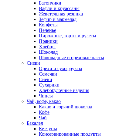
Батончики
Вафли и круассаны
Жевательная резинка
Зефир и мармелад
Конфеты
Печенье
Пирожные, торты и рулеты
Пряники
Хлебцы
Шоколад
Шоколадные и ореховые пасты
Снеки
Орехи и сухофрукты
Семечки
Снеки
Сухарики
Хлебобулочные изделия
Чипсы
Чай, кофе, какао
Какао и горячий шоколад
Кофе
Чай
Бакалея
Кетчупы
Консервированные продукты