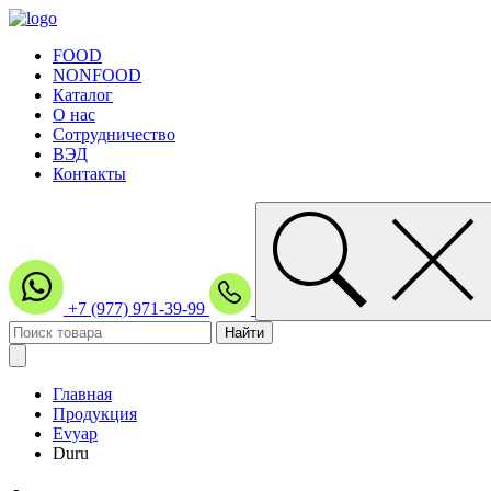
FOOD
NONFOOD
Каталог
О нас
Сотрудничество
ВЭД
Контакты
+7 (977) 971-39-99
Главная
Продукция
Evyap
Duru