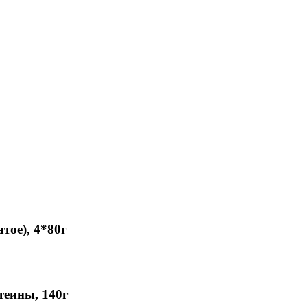
ое), 4*80г
еины, 140г