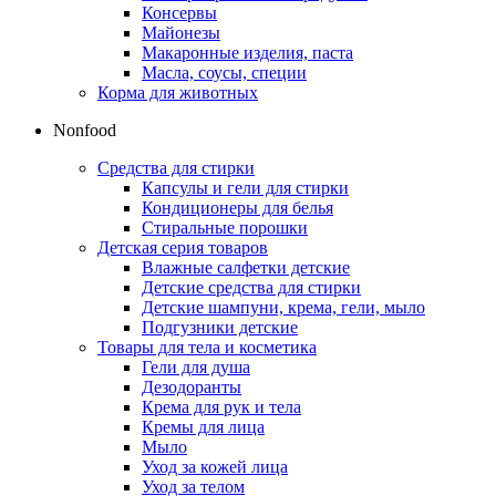
Консервы
Майонезы
Макаронные изделия, паста
Масла, соусы, специи
Корма для животных
Nonfood
Средства для стирки
Капсулы и гели для стирки
Кондиционеры для белья
Стиральные порошки
Детская серия товаров
Влажные салфетки детские
Детские средства для стирки
Детские шампуни, крема, гели, мыло
Подгузники детские
Товары для тела и косметика
Гели для душа
Дезодоранты
Крема для рук и тела
Кремы для лица
Мыло
Уход за кожей лица
Уход за телом