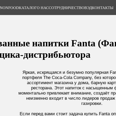
NONFOOD
КАТАЛОГ
О НАС
СОТРУДНИЧЕСТВО
ВЭД
КОНТАКТЫ
ванные напитки Fanta (Фан
щика-дистрибьютора
Яркая, искрящаяся и безумно популярная Fa
портфеля The Coca-Cola Company, без которо
ассортимент магазина у дома, барную кар
ресторана. Этот напиток с насыщенным 
моментально привлекает внимание, создаёт пр
неизменно входит в число лидеров продаж 
газировки.
Если перед вами стоит задача купить Fanta оп