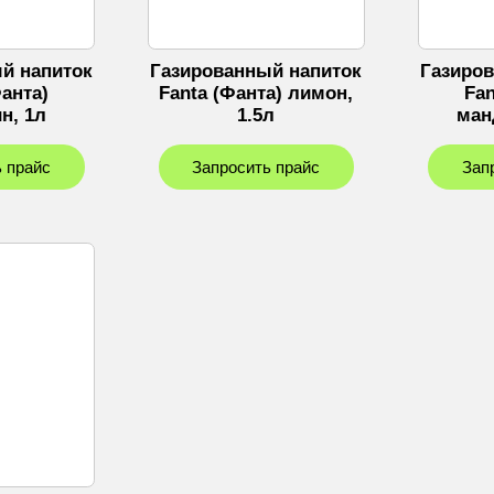
й напиток
Газированный напиток
Газиро
Фанта)
Fanta (Фанта) лимон,
Fan
н, 1л
1.5л
ман
 прайс
Запросить прайс
Зап