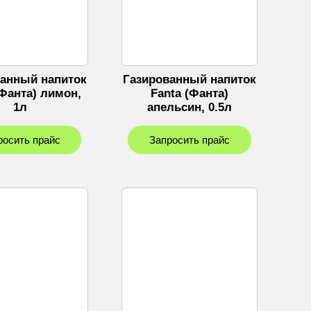
ванный напиток
Газированный напиток
(Фанта) лимон,
Fanta (Фанта)
1л
апельсин, 0.5л
росить прайс
Запросить прайс