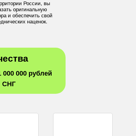
ерритории России, вы
азать оригинальную
ра и обеспечить свой
еднических наценок.
чества
1 000 000 рублей
и СНГ