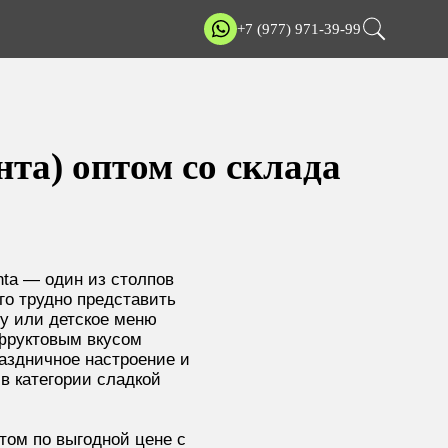
+7 (977) 971-39-99
та) оптом со склада
nta — один из столпов
го трудно представить
ту или детское меню
фруктовым вкусом
аздничное настроение и
в категории сладкой
том по выгодной цене с