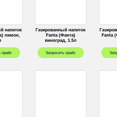
й напиток
Газированный напиток
Газиро
а) лимон,
Fanta (Фанта)
Fanta 
л
виноград, 1.5л
 прайс
Запросить прайс
Зап