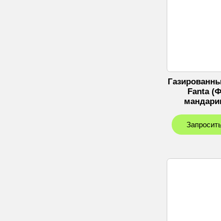
Газированны
Fanta (
мандарин
Запросить