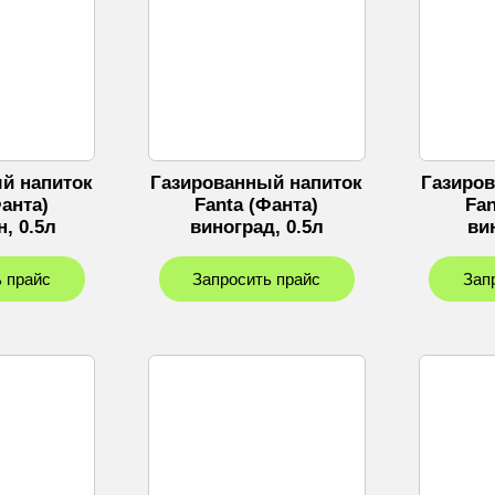
й напиток
Газированный напиток
Газиро
Фанта)
Fanta (Фанта)
Fan
, 0.5л
виноград, 0.5л
ви
 прайс
Запросить прайс
Зап