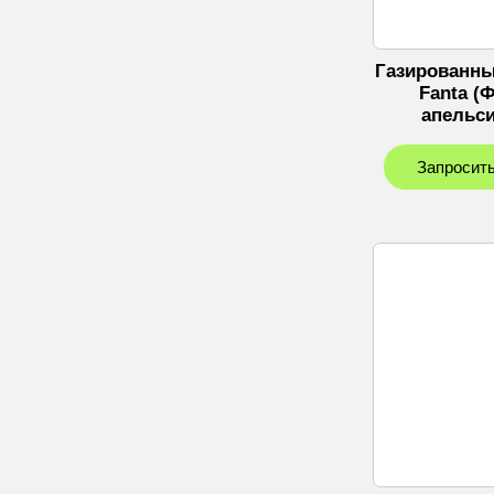
Газированны
Fanta (
апельси
Запросить