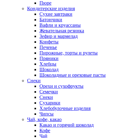
Пюре
Кондитерские изделия
Cухие завтраки
Батончики
Вафли и круассаны
Жевательная резинка
Зефир и мармелад
Конфеты
Печенье
Пирожные, торты и рулеты
Пряники
Хлебцы
Шоколад
Шоколадные и ореховые пасты
Снеки
Орехи и сухофрукты
Семечки
Снеки
Сухарики
Хлебобулочные изделия
Чипсы
Чай, кофе, какао
Какао и горячий шоколад
Кофе
Чай