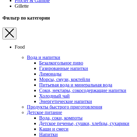
Procter & Gamble
Gillette
Фильтр по категории
Food
Вода и напитки
Безалкогольное пиво
Газированные напитки
Лимонады
Морсы, смузи, коктейли
Питьевая вода и минеральная вода
Соки, нектары, cокосодержащие напитки
Холодный чай
Энергетические напитки
Продукты быстрого приготовления
Детское питание
Вода, соки, компоты
Детское печенье, сушки, хлебцы, сухарики
Каши и смеси
Напитки