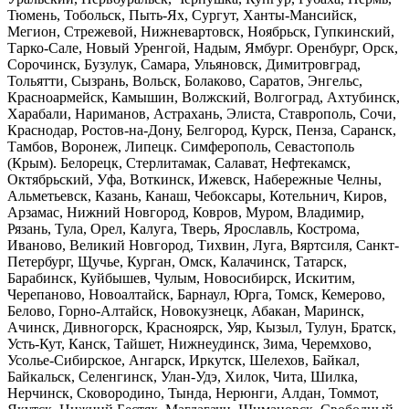
Тюмень, Тобольск, Пыть-Ях, Сургут, Ханты-Мансийск,
Мегион, Стрежевой, Нижневартовск, Ноябрьск, Гупкинский,
Тарко-Сале, Новый Уренгой, Надым, Ямбург. Оренбург, Орск,
Сорочинск, Бузулук, Самара, Ульяновск, Димитровград,
Тольятти, Сызрань, Вольск, Болаково, Саратов, Энгельс,
Красноармейск, Камышин, Волжский, Волгоград, Ахтубинск,
Харабали, Нариманов, Астрахань, Элиста, Ставрополь, Сочи,
Краснодар, Ростов-на-Дону, Белгород, Курск, Пенза, Саранск,
Тамбов, Воронеж, Липецк. Симферополь, Севастополь
(Крым). Белорецк, Стерлитамак, Салават, Нефтекамск,
Октябрьский, Уфа, Воткинск, Ижевск, Набережные Челны,
Альметьевск, Казань, Канаш, Чебоксары, Котельнич, Киров,
Арзамас, Нижний Новгород, Ковров, Муром, Владимир,
Рязань, Тула, Орел, Калуга, Тверь, Ярославль, Кострома,
Иваново, Великий Новгород, Тихвин, Луга, Вяртсиля, Санкт-
Петербург, Щучье, Курган, Омск, Калачинск, Татарск,
Барабинск, Куйбышев, Чулым, Новосибирск, Искитим,
Черепаново, Новоалтайск, Барнаул, Юрга, Томск, Кемерово,
Белово, Горно-Алтайск, Новокузнецк, Абакан, Маринск,
Ачинск, Дивногорск, Красноярск, Уяр, Кызыл, Тулун, Братск,
Усть-Кут, Канск, Тайшет, Нижнеудинск, Зима, Черемхово,
Усолье-Сибирское, Ангарск, Иркутск, Шелехов, Байкал,
Байкальск, Селенгинск, Улан-Удэ, Хилок, Чита, Шилка,
Нерчинск, Сковородино, Тында, Нерюнги, Алдан, Томмот,