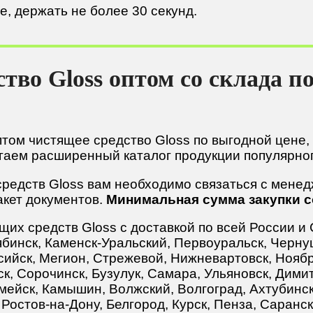
е, держать не более 30 секунд.
тво Gloss оптом со склада п
птом чистящее средство Gloss по выгодной цене,
ем расширенный каталог продукции популярног
средств Gloss вам необходимо связаться с мене
акет документов.
Минимальная сумма закупки со
х средств Gloss с доставкой по всей России и 
бинск, Каменск-Уральский, Первоуральск, Чернуш
сийск, Мегион, Стрежевой, Нижневартовск, Ноябр
к, Сорочинск, Бузулук, Самара, Ульяновск, Димит
мейск, Камышин, Волжский, Волгоград, Ахтубинс
Ростов-на-Дону, Белгород, Курск, Пенза, Саранск