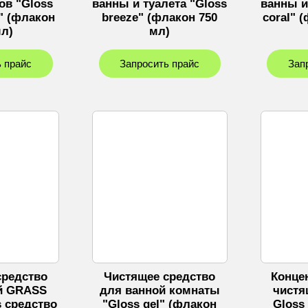
ов "Gloss
ванны и туалета "Gloss
ванны и
l" (флакон
breeze" (флакон 750
coral" 
мл)
мл)
 прайс
Запросить прайс
Зап
средство
Чистящее средство
Конце
й GRASS
для ванной комнаты
чистя
s средство
"Gloss gel" (флакон
Gloss 