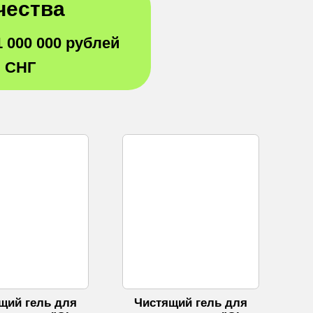
чества
1 000 000 рублей
и СНГ
щий гель для
Чистящий гель для