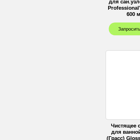
для сан.узл
Professiona
600 
Запросить
Чистящее 
для ванно
(Грасс) Glos