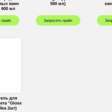
вых ванн
500 мл)
кан
 600 мл
 прайс
Запросить прайс
Зап
гель для
ета "Gloss
айка 2шт)