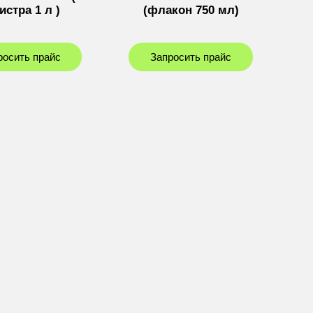
истра 1 л )
(флакон 750 мл)
росить прайс
Запросить прайс