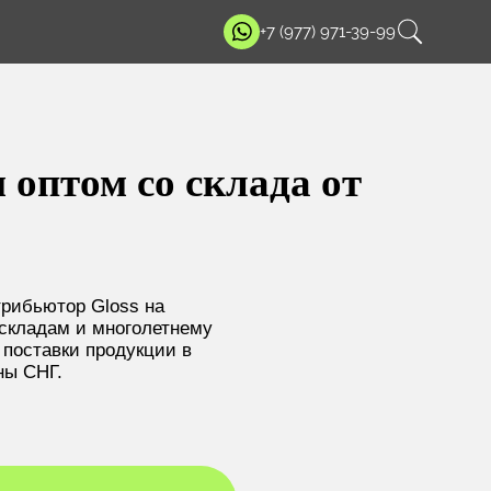
+7 (977) 971-39-99
 оптом со склада от
рибьютор Gloss
на
складам и многолетнему
поставки продукции в
ны СНГ.