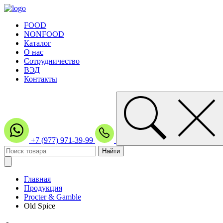
FOOD
NONFOOD
Каталог
О нас
Сотрудничество
ВЭД
Контакты
+7 (977) 971-39-99
Главная
Продукция
Procter & Gamble
Old Spice