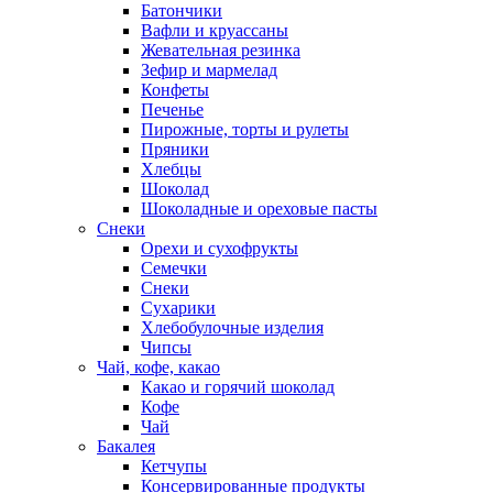
Батончики
Вафли и круассаны
Жевательная резинка
Зефир и мармелад
Конфеты
Печенье
Пирожные, торты и рулеты
Пряники
Хлебцы
Шоколад
Шоколадные и ореховые пасты
Снеки
Орехи и сухофрукты
Семечки
Снеки
Сухарики
Хлебобулочные изделия
Чипсы
Чай, кофе, какао
Какао и горячий шоколад
Кофе
Чай
Бакалея
Кетчупы
Консервированные продукты