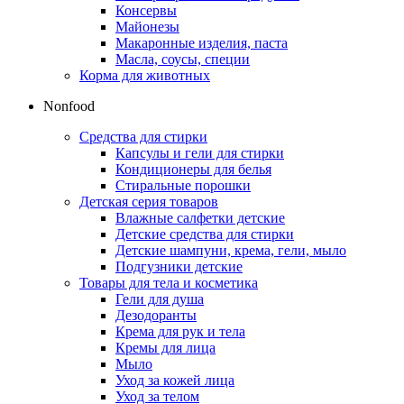
Консервы
Майонезы
Макаронные изделия, паста
Масла, соусы, специи
Корма для животных
Nonfood
Средства для стирки
Капсулы и гели для стирки
Кондиционеры для белья
Стиральные порошки
Детская серия товаров
Влажные салфетки детские
Детские средства для стирки
Детские шампуни, крема, гели, мыло
Подгузники детские
Товары для тела и косметика
Гели для душа
Дезодоранты
Крема для рук и тела
Кремы для лица
Мыло
Уход за кожей лица
Уход за телом