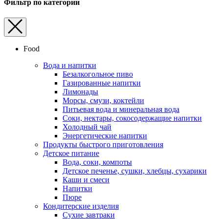
Фильтр по категории
Food
Вода и напитки
Безалкогольное пиво
Газированные напитки
Лимонады
Морсы, смузи, коктейли
Питьевая вода и минеральная вода
Соки, нектары, cокосодержащие напитки
Холодный чай
Энергетические напитки
Продукты быстрого приготовления
Детское питание
Вода, соки, компоты
Детское печенье, сушки, хлебцы, сухарики
Каши и смеси
Напитки
Пюре
Кондитерские изделия
Cухие завтраки