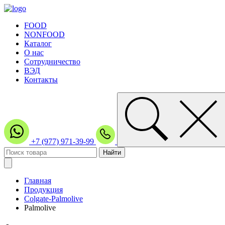
FOOD
NONFOOD
Каталог
О нас
Сотрудничество
ВЭД
Контакты
+7 (977) 971-39-99
Главная
Продукция
Colgate-Palmolive
Palmolive