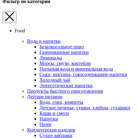
Фильтр по категории
Food
Вода и напитки
Безалкогольное пиво
Газированные напитки
Лимонады
Морсы, смузи, коктейли
Питьевая вода и минеральная вода
Соки, нектары, cокосодержащие напитки
Холодный чай
Энергетические напитки
Продукты быстрого приготовления
Детское питание
Вода, соки, компоты
Детское печенье, сушки, хлебцы, сухарики
Каши и смеси
Напитки
Пюре
Кондитерские изделия
Cухие завтраки