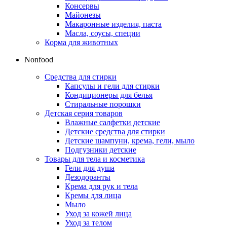
Консервы
Майонезы
Макаронные изделия, паста
Масла, соусы, специи
Корма для животных
Nonfood
Средства для стирки
Капсулы и гели для стирки
Кондиционеры для белья
Стиральные порошки
Детская серия товаров
Влажные салфетки детские
Детские средства для стирки
Детские шампуни, крема, гели, мыло
Подгузники детские
Товары для тела и косметика
Гели для душа
Дезодоранты
Крема для рук и тела
Кремы для лица
Мыло
Уход за кожей лица
Уход за телом