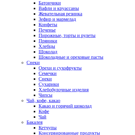
Батончики
Вафли и круассаны
Жевательная резинка
Зефир и мармелад
Конфеты
Печенье
Пирожные, торты и рулеты
Пряники
Хлебцы
Шоколад
Шоколадные и ореховые пасты
Снеки
Орехи и сухофрукты
Семечки
Снеки
Сухарики
Хлебобулочные изделия
Чипсы
Чай, кофе, какао
Какао и горячий шоколад
Кофе
Чай
Бакалея
Кетчупы
Консервированные продукты