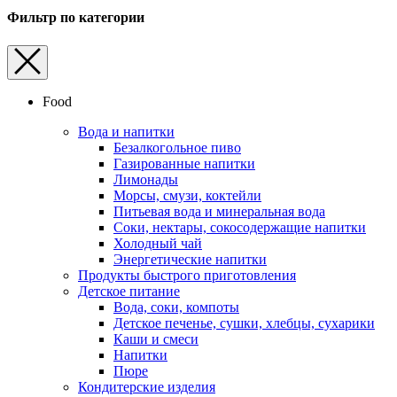
Фильтр по категории
Food
Вода и напитки
Безалкогольное пиво
Газированные напитки
Лимонады
Морсы, смузи, коктейли
Питьевая вода и минеральная вода
Соки, нектары, cокосодержащие напитки
Холодный чай
Энергетические напитки
Продукты быстрого приготовления
Детское питание
Вода, соки, компоты
Детское печенье, сушки, хлебцы, сухарики
Каши и смеси
Напитки
Пюре
Кондитерские изделия