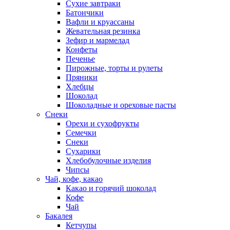
Cухие завтраки
Батончики
Вафли и круассаны
Жевательная резинка
Зефир и мармелад
Конфеты
Печенье
Пирожные, торты и рулеты
Пряники
Хлебцы
Шоколад
Шоколадные и ореховые пасты
Снеки
Орехи и сухофрукты
Семечки
Снеки
Сухарики
Хлебобулочные изделия
Чипсы
Чай, кофе, какао
Какао и горячий шоколад
Кофе
Чай
Бакалея
Кетчупы