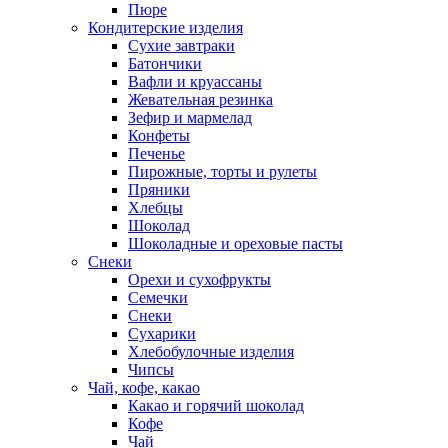
Пюре
Кондитерские изделия
Cухие завтраки
Батончики
Вафли и круассаны
Жевательная резинка
Зефир и мармелад
Конфеты
Печенье
Пирожные, торты и рулеты
Пряники
Хлебцы
Шоколад
Шоколадные и ореховые пасты
Снеки
Орехи и сухофрукты
Семечки
Снеки
Сухарики
Хлебобулочные изделия
Чипсы
Чай, кофе, какао
Какао и горячий шоколад
Кофе
Чай