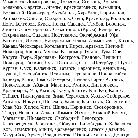
Ульяновск, Димитровград, Тольятти, Сызрань, Вольск,
Болаково, Саратов, Энгельс, Красноармейск, Камышин,
Волжский, Волгоград, Ахтубинск, Харабали, Нариманов,
Астрахань, Элиста, Ставрополь, Сочи, Краснодар, Ростов-на-
Дону, Белгород, Курск, Пенза, Саранск, Тамбов, Воронеж,
Липецк. Симферополь, Севастополь (Крым). Белорецк,
Стерлитамак, Салават, Нефтекамск, Октябрьский, Уфа,
Воткинск, Ижевск, Набережные Челны, Альметьевск, Казань,
Канаш, Чебоксары, Котельнич, Киров, Арзамас, Нижний
Новгород, Ковров, Муром, Владимир, Рязань, Тула, Орел,
Калуга, Тверь, Ярославль, Кострома, Иваново, Великий
Новгород, Тихвин, Луга, Вяртсиля, Санкт-Петербург, Щучье,
Курган, Омск, Калачинск, Татарск, Барабинск, Куйбышев,
Чулым, Новосибирск, Искитим, Черепаново, Новоалтайск,
Барнаул, Юрга, Томск, Кемерово, Белово, Горно-Алтайск,
Новокузнецк, Абакан, Маринск, Ачинск, Дивногорск,
Красноярск, Уяр, Кызыл, Тулун, Братск, Усть-Кут, Канск,
Тайшет, Нижнеудинск, Зима, Черемхово, Усолье-Сибирское,
Ангарск, Иркутск, Шелехов, Байкал, Байкальск, Селенгинск,
Улан-Удэ, Хилок, Чита, Шилка, Нерчинск, Сковородино,
Тында, Нерюнги, Алдан, Томмот, Якутск, Нижний Бестях,
Магдагачи, Шимановск, Свободный, Белогорск,
Благовещенск, Завитинск, Облучье, Биробиджан, Хабаровск,
Хор, Вяземский, Бикин, Дальнереченск, Спасск-Дальний,
Уссурийск, Артём, Владивосток, Южно-Сахалинск, Донецк,