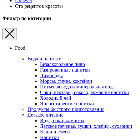
Unilever
Сто рецептов красоты
Фильтр по категории
Food
Вода и напитки
Безалкогольное пиво
Газированные напитки
Лимонады
Морсы, смузи, коктейли
Питьевая вода и минеральная вода
Соки, нектары, cокосодержащие напитки
Холодный чай
Энергетические напитки
Продукты быстрого приготовления
Детское питание
Вода, соки, компоты
Детское печенье, сушки, хлебцы, сухарики
Каши и смеси
Напитки