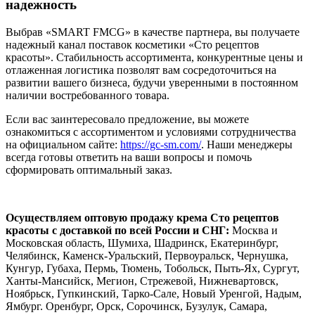
надежность
Выбрав «SMART FMCG» в качестве партнера, вы получаете
надежный канал поставок косметики «Сто рецептов
красоты». Стабильность ассортимента, конкурентные цены и
отлаженная логистика позволят вам сосредоточиться на
развитии вашего бизнеса, будучи уверенными в постоянном
наличии востребованного товара.
Если вас заинтересовало предложение, вы можете
ознакомиться с ассортиментом и условиями сотрудничества
на официальном сайте:
https://gc-sm.com/
. Наши менеджеры
всегда готовы ответить на ваши вопросы и помочь
сформировать оптимальный заказ.
Осуществляем оптовую продажу крема Сто рецептов
красоты с доставкой по всей России и СНГ:
Москва и
Московская область, Шумиха, Шадринск, Екатеринбург,
Челябинск, Каменск-Уральский, Первоуральск, Чернушка,
Кунгур, Губаха, Пермь, Тюмень, Тобольск, Пыть-Ях, Сургут,
Ханты-Мансийск, Мегион, Стрежевой, Нижневартовск,
Ноябрьск, Гупкинский, Тарко-Сале, Новый Уренгой, Надым,
Ямбург. Оренбург, Орск, Сорочинск, Бузулук, Самара,