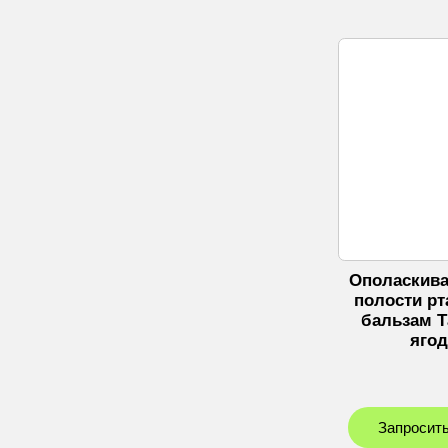
Ополаскива
полости рт
бальзам 
яго
Запросить