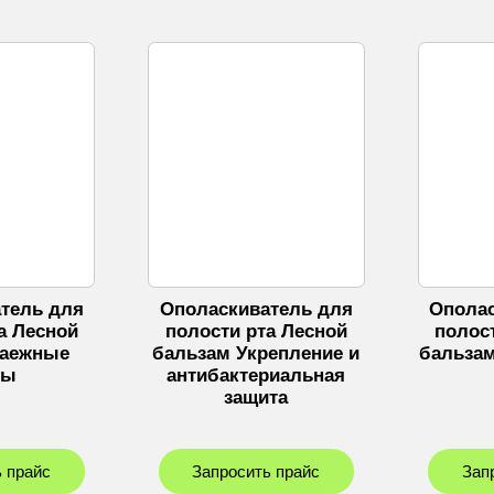
тель для
Ополаскиватель для
Ополас
а Лесной
полости рта Лесной
полос
Таежные
бальзам Укрепление и
бальзам
ды
антибактериальная
защита
 прайс
Запросить прайс
Зап