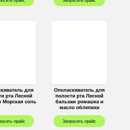
росить прайс
Запросить прайс
киватель для
Ополаскиватель для
ти рта Лесной
полости рта Лесной
м Морская соль
бальзам ромашка и
масло облепихи
росить прайс
Запросить прайс