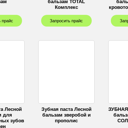
зам
бальзам TOTAL
баль
Комплекс
кровот
 прайс
Запросить прайс
Зап
та Лесной
Зубная паста Лесной
ЗУБНАЯ
м для
бальзам зверобой и
баль
ных зубов
прополис
СОЛ
сен