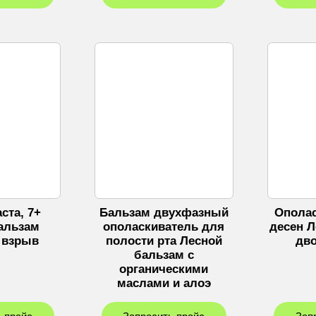
ста, 7+
Бальзам двухфазный
Ополас
альзам
ополаскиватель для
десен 
 взрыв
полости рта Лесной
дв
бальзам с
органическими
маслами и алоэ