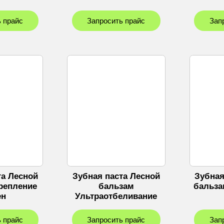
 прайс
Запросить прайс
Зап
та Лесной
Зубная паста Лесной
Зубная
репление
бальзам
бальза
ен
Ультраотбеливание
 прайс
Запросить прайс
Зап