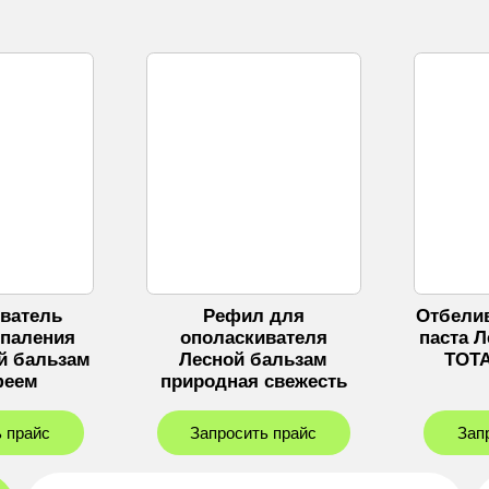
ватель
Рефил для
Отбели
спаления
ополаскивателя
паста 
й бальзам
Лесной бальзам
TOTA
феем
природная свежесть
 прайс
Запросить прайс
Зап