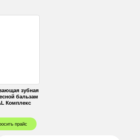
вающая зубная
Лесной бальзам
L Комплекс
росить прайс