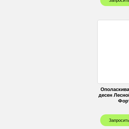
Запросить
Ополаскива
десен Лесно
Фор
Запросить