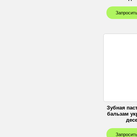
Запросить
Зубная пас
бальзам ук
дес
Запросить