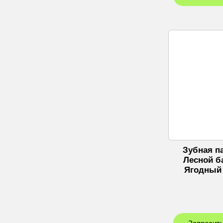
Зубная па
Лесной б
Ягодный