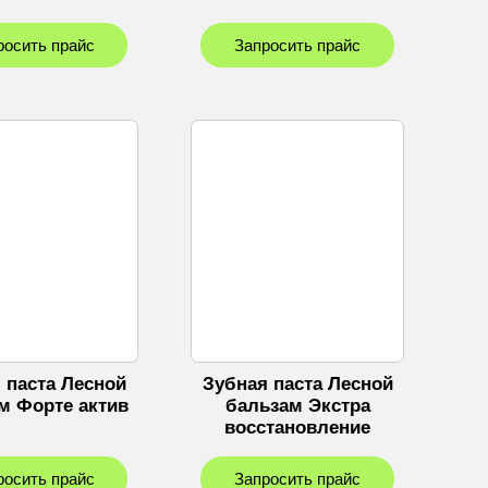
росить прайс
Запросить прайс
 паста Лесной
Зубная паста Лесной
м Форте актив
бальзам Экстра
восстановление
росить прайс
Запросить прайс