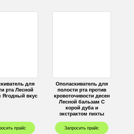
киватель для
Ополаскиватель для
ти рта Лесной
полости рта против
 Ягодный вкус
кровоточивости десен
Лесной бальзам C
корой дуба и
экстрактом пихты
росить прайс
Запросить прайс