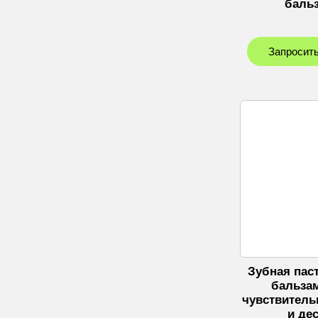
баль
Запросить
Зубная пас
бальза
чувствитель
и де