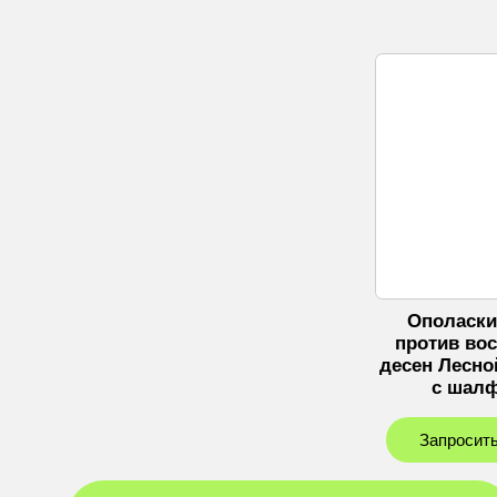
Ополаски
против во
десен Лесно
с шал
Запросить