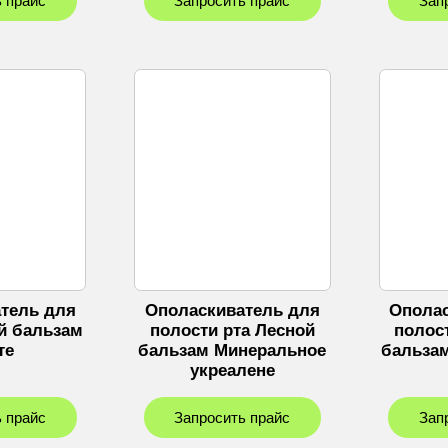
 прайс
Запросить прайс
Зап
тель для
Ополаскиватель для
Ополас
й бальзам
полости рта Лесной
полос
те
бальзам Минеральное
бальза
укреалене
 прайс
Запросить прайс
Зап