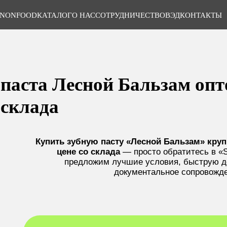
NONFOOD
КАТАЛОГ
О НАС
СОТРУДНИЧЕСТВО
ВЭД
КОНТАКТЫ
 паста Лесной Бальзам опт
 склада
Купить зубную пасту «Лесной Бальзам» кру
цене со склада
— просто обратитесь в 
предложим лучшие условия, быструю д
документальное сопровожд